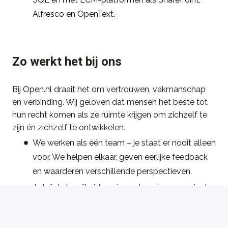
Alfresco en OpenText.
Zo werkt het bij ons
Bij
Open.nl
draait het om vertrouwen, vakmanschap
en verbinding. Wij geloven dat mensen het beste tot
hun recht komen als ze ruimte krijgen om zichzelf te
zijn én zichzelf te ontwikkelen.
We werken als één team – je staat er nooit alleen
voor. We helpen elkaar, geven eerlijke feedback
en waarderen verschillende perspectieven.
Je krijgt de vrijheid om je werk op jouw manier te
doen, binnen duidelijke kaders. Eigenaarschap
betekent bij ons: je neemt initiatief én je durft