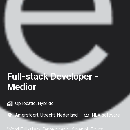
Full-stack Developer -
Medior
Op locatie, Hybride
Amersfoort
,
Utrecht
,
Nederland
NLX software
Word Full-stack Developer bij Open.nl! Bouw