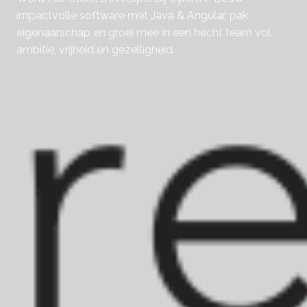
impactvolle software met Java & Angular, pak
eigenaarschap en groei mee in een hecht team vol
ambitie, vrijheid en gezelligheid.